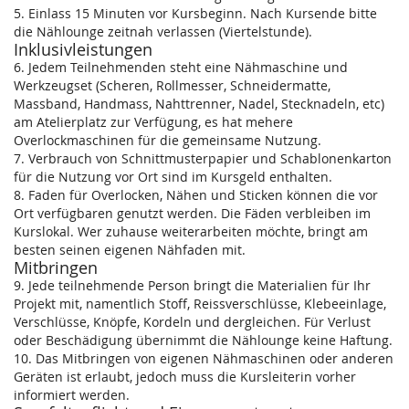
5. Einlass 15 Minuten vor Kursbeginn. Nach Kursende bitte
die Nählounge zeitnah verlassen (Viertelstunde).
Inklusivleistungen
6. Jedem Teilnehmenden steht eine Nähmaschine und
Werkzeugset (Scheren, Rollmesser, Schneidermatte,
Massband, Handmass, Nahttrenner, Nadel, Stecknadeln, etc)
am Atelierplatz zur Verfügung, es hat mehere
Overlockmaschinen für die gemeinsame Nutzung.
7. Verbrauch von Schnittmusterpapier und Schablonenkarton
für die Nutzung vor Ort sind im Kursgeld enthalten.
8. Faden für Overlocken, Nähen und Sticken können die vor
Ort verfügbaren genutzt werden. Die Fäden verbleiben im
Kurslokal. Wer zuhause weiterarbeiten möchte, bringt am
besten seinen eigenen Nähfaden mit.
Mitbringen
9. Jede teilnehmende Person bringt die Materialien für Ihr
Projekt mit, namentlich Stoff, Reissverschlüsse, Klebeeinlage,
Verschlüsse, Knöpfe, Kordeln und dergleichen. Für Verlust
oder Beschädigung übernimmt die Nählounge keine Haftung.
10. Das Mitbringen von eigenen Nähmaschinen oder anderen
Geräten ist erlaubt, jedoch muss die Kursleiterin vorher
informiert werden.