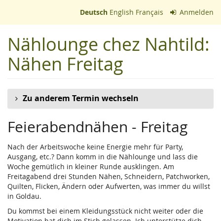
Zum
Deutsch
English
Français
Anmelden
Haupt-
Inhalt
Nählounge chez Nahtild:
springen
Nähen Freitag
Zu anderem Termin wechseln
Feierabendnähen - Freitag
Nach der Arbeitswoche keine Energie mehr für Party,
Ausgang, etc.? Dann komm in die Nählounge und lass die
Woche gemütlich in kleiner Runde ausklingen. Am
Freitagabend drei Stunden Nähen, Schneidern, Patchworken,
Quilten, Flicken, Ändern oder Aufwerten, was immer du willst
in Goldau.
Du kommst bei einem Kleidungsstück nicht weiter oder die
Motivation hat dich im Stich gelassen. Ich unterstütze dich