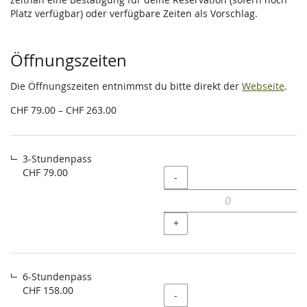
Platz verfügbar) oder verfügbare Zeiten als Vorschlag.
Öffnungszeiten
Die Öffnungszeiten entnimmst du bitte direkt der
Webseite
.
von
CHF 79.00 – CHF 263.00
CHF 79.00
bis
CHF 263.00
3-Stundenpass
CHF 79.00
Menge
-
+
6-Stundenpass
CHF 158.00
Menge
-