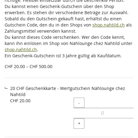
richtige. Flexibel einsetzbar durch die beschenkte Person.
Du kannst einen Geschenk-Gutschein über den Shop
erwerben. Es stehen dir verschiedene Beträge zur Auswahl.
Sobald du den Gutschein gekauft hast, erhältst du einen
Gutschein Code, den du in den Shops von
shop.nahtild.ch
als
Zahlungsmittel verwenden kannst.
Du kannst dieses Code verschenken. Wer den Code kennt,
kann ihn einlösen im Shop von Nählounge chez Nahtild unter
shop.nahtild.ch
.
Ein Geschenk-Gutschein ist 3 Jahre gültig ab Kaufdatum.
von
CHF 20.00 – CHF 500.00
CHF 20.00
bis
CHF 500.00
20 CHF Geschenkkarte - Wertgutschein Nählounge chez
Nahtild
CHF 20.00
Menge
-
+